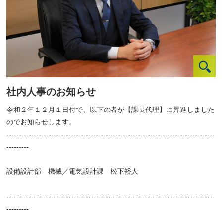
社内人事のお知らせ
令和２年１２月１日付で、以下の者が【課長代理】に昇進しました
のでお知らせします。
------------------------------------------------------------------------------------
---------
設備設計部 機械／電気設計課 松下裕人
------------------------------------------------------------------------------------
---------