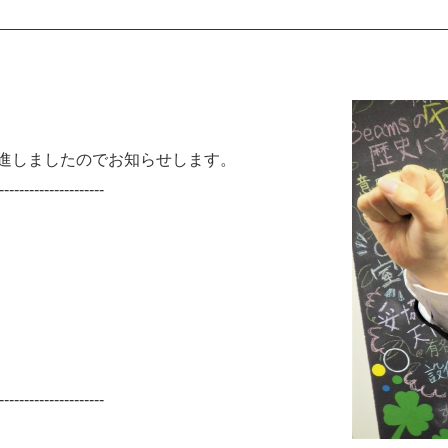
進しましたのでお知らせします。
---------------------
---------------------